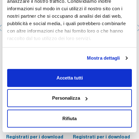
analizzare il nostro traffico. Condividiamo inoltre
calibrazione ENAC su richiesta.Disponibili in più formati, le
pipette a volume singolo sono essenziali per le applicazioni
informazioni sul modo in cui utilizzi il nostro sito con i
analitiche e chimiche in cui precisione e riproducibilità sono
nostri partner che si occupano di analisi dei dati web,
fondamentali.
pubblicità e social media, i quali potrebbero combinarle
con altre informazioni che hai fornito loro o che hanno
raccolto dal tuo utilizzo dei loro servizi.
Aspirador de pipetas Howorka de 20 ml
0005273840
Mostra dettagli
Confezionamento
: x u.
Disponibilità
Controlla le scorte
:
Il mio prezzo
Acquista
:
Accetta tutti
Personalizza
Documentazione tecnica
Rifiuta
TDS / Scheda tecnica
COA
Registrati per i download
Registrati per i download