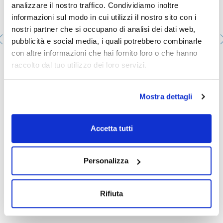
analizzare il nostro traffico. Condividiamo inoltre
informazioni sul modo in cui utilizzi il nostro sito con i
nostri partner che si occupano di analisi dei dati web,
pubblicità e social media, i quali potrebbero combinarle
con altre informazioni che hai fornito loro o che hanno
Flangia torica ricoperta con FEP per giunta piana,
raccolto dal tuo utilizzo dei loro servizi.
rossa, FEP. Per dimensione bocca (mm): 100. Ø x
spessore(mm): 110x4
073-JTR100
Mostra dettagli
Confezionamento
: x u.
Disponibilità
Controlla le scorte
:
Il mio prezzo
Acquista
:
Accetta tutti
Personalizza
Documentazione tecnica
Rifiuta
TDS / Scheda tecnica
COA