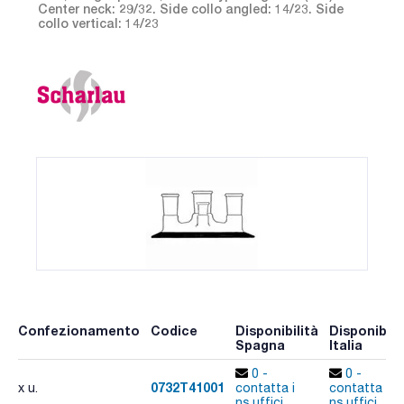
Center neck: 29/32. Side collo angled: 14/23. Side
collo vertical: 14/23
Confezionamento
Codice
Disponibilità
Disponibili
Spagna
Italia
0 -
0 -
0732T41001
x u.
contatta i
contatta i
ns.uffici
ns.uffici