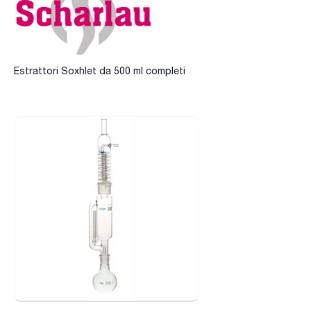
Estrattori Soxhlet da 500 ml completi