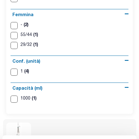
Femmina
(2)
-
(1)
55/44
(1)
29/32
Conf. (unità)
(4)
1
Capacità (ml)
(1)
1000