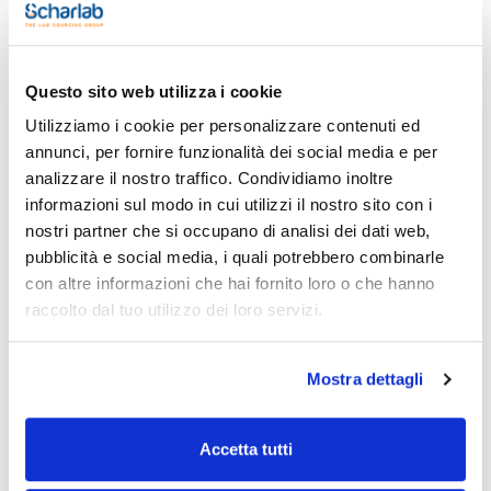
Descrizione
Maschio
Femmina
Completo
-
-
Questo sito web utilizza i cookie
Utilizziamo i cookie per personalizzare contenuti ed
Conf. (unità)
1
annunci, per fornire funzionalità dei social media e per
analizzare il nostro traffico. Condividiamo inoltre
Codice
Confezionamento
Prezzo
073-731500
Acquista
x u.
informazioni sul modo in cui utilizzi il nostro sito con i
nostri partner che si occupano di analisi dei dati web,
Disponibilità
pubblicità e social media, i quali potrebbero combinarle
Controlla le
scorte
con altre informazioni che hai fornito loro o che hanno
raccolto dal tuo utilizzo dei loro servizi.
Mostra dettagli
Descrizione
Maschio
Femmina
Accetta tutti
Corpo estrattore
29/32
55/44
500 ml