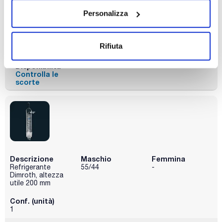
Personalizza
Conf. (unità)
1
Codice
Confezionamento
Prezzo
Rifiuta
073-005732
Acquista
x u.
Disponibilità
Controlla le
scorte
Descrizione
Maschio
Femmina
Refrigerante
55/44
-
Dimroth, altezza
utile 200 mm
Conf. (unità)
1