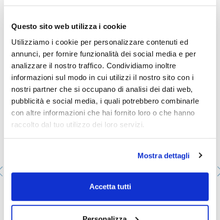
Conf. (unità) : 1
Vedi di più
Estrattori Soxhlet da 50 ml completi
Questo sito web utilizza i cookie
Utilizziamo i cookie per personalizzare contenuti ed
annunci, per fornire funzionalità dei social media e per
Ti potrebbe interessare anche
analizzare il nostro traffico. Condividiamo inoltre
informazioni sul modo in cui utilizzi il nostro sito con i
nostri partner che si occupano di analisi dei dati web,
pubblicità e social media, i quali potrebbero combinarle
con altre informazioni che hai fornito loro o che hanno
raccolto dal tuo utilizzo dei loro servizi.
Mostra dettagli
Accetta tutti
Flangia di sicurezza per raccordo tubo oliva-gomma
073-009919
Personalizza