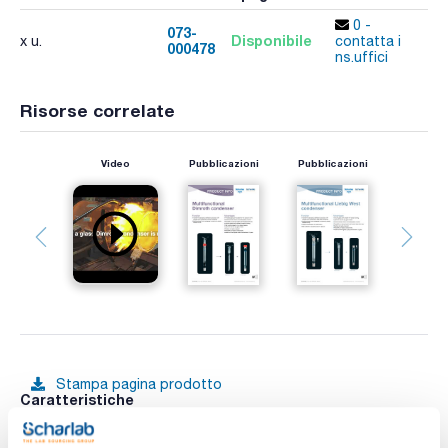
0 -
073-
Disponibile
x u.
contatta i
000478
A
ns.uffici
Risorse correlate
Video
Pubblicazioni
Pubblicazioni
Stampa pagina prodotto
Caratteristiche
Descrizione : Refrigerante Dimroth, altezza utile 150 mm
Maschio : 29/32
Femmina : -