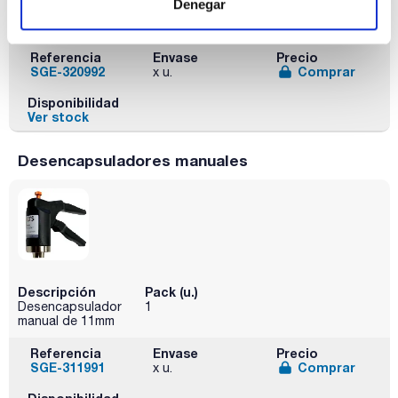
Denegar
manual de 20mm
flip-off
Referencia
Envase
Precio
SGE-320992
Comprar
x u.
Disponibilidad
Ver stock
Desencapsuladores manuales
Descripción
Pack (u.)
Desencapsulador
1
manual de 11mm
Referencia
Envase
Precio
SGE-311991
Comprar
x u.