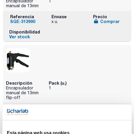
Encapsulador
1
manual de 13mm
Referencia
Envase
Precio
SGE-313990
Comprar
x u.
Disponibilidad
Ver stock
Descripción
Pack (u.)
Encapsulador
1
manual de 13mm
flip-off
Referencia
Envase
Precio
SGE-313992
Comprar
x u.
Disponibilidad
Ver stock
Esta página web usa cookies