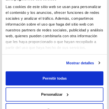
Las cookies de este sitio web se usan para personalizar
el contenido y los anuncios, ofrecer funciones de redes
sociales y analizar el tráfico. Además, compartimos
información sobre el uso que haga del sitio web con
nuestros partners de redes sociales, publicidad y análisis
Descripción
Pack (u.)
web, quienes pueden combinarla con otra información
Encapsulador
1
manual de 20mm
que les haya proporcionado o que hayan recopilado a
partir del uso que haya hecho de sus servicios.
Referencia
Envase
Precio
SGE-320990
Comprar
x u.
Disponibilidad
Mostrar detalles
Ver stock
Permitir todas
Personalizar
Descripción
Pack (u.)
Encapsulador
1