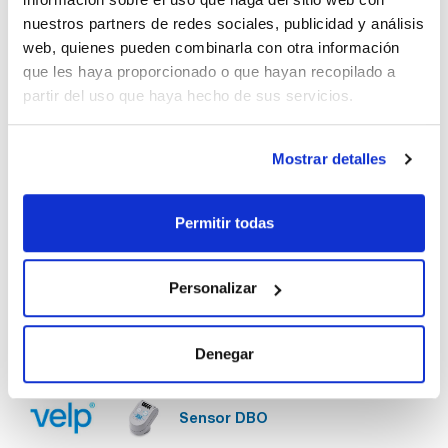
nuestros partners de redes sociales, publicidad y análisis
Sistemas DQO
web, quienes pueden combinarla con otra información
que les haya proporcionado o que hayan recopilado a
partir del uso que haya hecho de sus servicios.
Reactivos y soluciones patrón
para DQO
Mostrar detalles
Termorreactores ECODryBlock
Permitir todas
Sistema de medición DBO BD 600
Personalizar
Incubadores DBO
Denegar
Sensor DBO