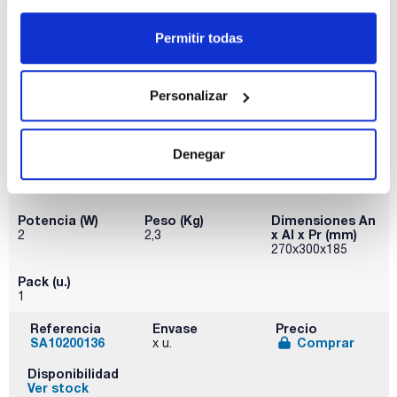
Permitir todas
Personalizar
Modelo
Capacidad (ml)
Rango
Denegar
temperatura
BOD Sensor
Frasco de 500
(ºC)
System 6
-
Potencia (W)
Peso (Kg)
Dimensiones An
x Al x Pr (mm)
2
2,3
270x300x185
Pack (u.)
1
Referencia
Envase
Precio
SA10200136
Comprar
x u.
Disponibilidad
Ver stock