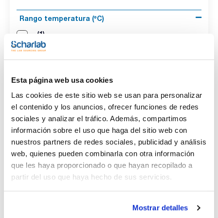
Rango temperatura (ºC)
(1)
-
Potencia (W)
(1)
2
Esta página web usa cookies
Las cookies de este sitio web se usan para personalizar
Peso (Kg)
el contenido y los anuncios, ofrecer funciones de redes
(1)
sociales y analizar el tráfico. Además, compartimos
2,3
información sobre el uso que haga del sitio web con
nuestros partners de redes sociales, publicidad y análisis
Dimensiones An x Al x Pr (mm)
web, quienes pueden combinarla con otra información
(1)
270x300x185
que les haya proporcionado o que hayan recopilado a
partir del uso que haya hecho de sus servicios.
Pack (u.)
(1)
1
Mostrar detalles