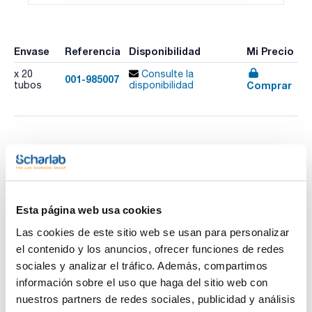
Envase
Referencia
Disponibilidad
Mi Precio
x 20
Consulte la
001-985007
Comprar
tubos
disponibilidad
Imprimir ficha de
producto
Características
Test : AOX 3
Rango de medida : 0,01-0,30 mg/L AOX
Nº de Test : 20
Esta página web usa cookies
Caducidad (años) : 1
Ver más
Método : Tiocianato de mercurio (II) / Nitrato de hierro (III)
Las cookies de este sitio web se usan para personalizar
GHS : Sí
el contenido y los anuncios, ofrecer funciones de redes
Pack (u.) : 20 tubos
sociales y analizar el tráfico. Además, compartimos
Los tests en tubos NANOCOLOR® para el análisis
información sobre el uso que haga del sitio web con
fotométrico convencen por su uso sencillo, y constituyen, la
Documentación técnica
primera opción para los análisis rutinarios, automonitoreo y
nuestros partners de redes sociales, publicidad y análisis
análisis de procesos. Gracias a los reactivos exactamente