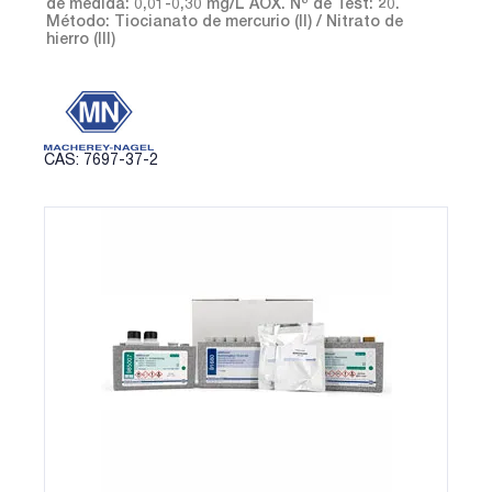
de medida: 0,01-0,30 mg/L AOX. Nº de Test: 20.
Método: Tiocianato de mercurio (II) / Nitrato de
hierro (III)
CAS: 7697-37-2