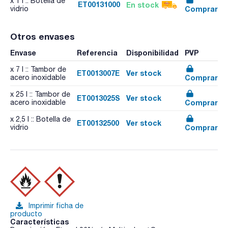
x 1 l :: Botella de
ET00131000
En stock
Comprar
vidrio
Otros envases
Envase
Referencia
Disponibilidad
PVP
x 7 l :: Tambor de
ET0013007E
Ver stock
Comprar
acero inoxidable
x 25 l :: Tambor de
ET0013025S
Ver stock
Comprar
acero inoxidable
x 2,5 l :: Botella de
ET00132500
Ver stock
Comprar
vidrio
Imprimir ficha de
producto
Características