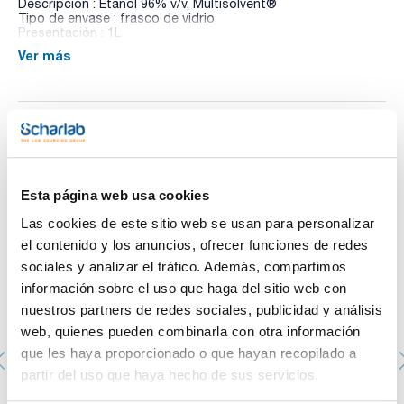
Descripción : Etanol 96% v/v, Multisolvent®
Tipo de envase : frasco de vidrio
Presentación : 1L
Ver más
Una selección de ingredientes y productos químicos
necesarios para la preparación de medios de cultivo.
Te puede interesar
Esta página web usa cookies
Las cookies de este sitio web se usan para personalizar
el contenido y los anuncios, ofrecer funciones de redes
sociales y analizar el tráfico. Además, compartimos
información sobre el uso que haga del sitio web con
nuestros partners de redes sociales, publicidad y análisis
web, quienes pueden combinarla con otra información
que les haya proporcionado o que hayan recopilado a
partir del uso que haya hecho de sus servicios.