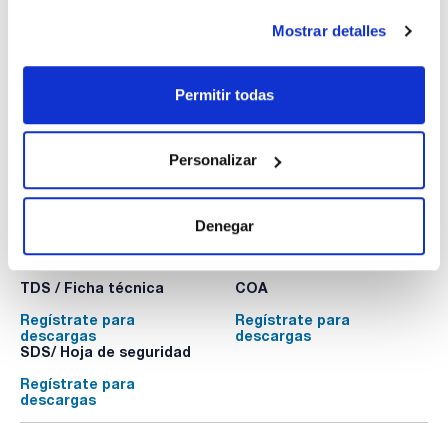
Ácido 1-hexanosulfónico, sal sódica monohidrato, para
HPLC, Sodio 1-hexilsulfonato monohidrato
Mostrar detalles
AC12470100
Envase
: x 100 g :: Botella de vidrio
Disponibilidad
Ver stock
:
Permitir todas
Mi precio
Comprar
:
Personalizar
Denegar
Documentación técnica
TDS / Ficha técnica
COA
Regístrate para
Regístrate para
descargas
descargas
SDS/ Hoja de seguridad
Regístrate para
descargas