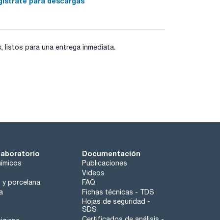
gístrate para descargas
listos para una entrega inmediata.
uinine (en ácido sulfúrico 0,1 N ), para el
itud de onda entre 220 y 450 / EM longitud de
o de 0,1micras
laboratorio
Documentación
ímicos
Publicaciones
Videos
o y porcelana
FAQ
a
Fichas técnicas - TDS
Hojas de seguridad -
SDS
Certificados de análisis -