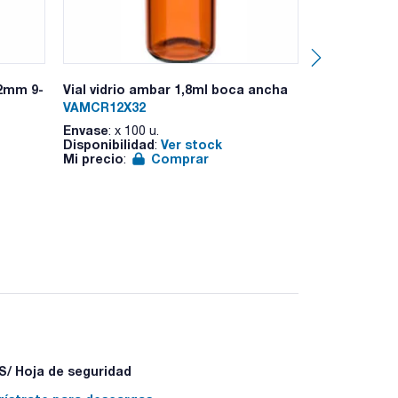
 - P370+P378a - P403+P235 - P501a
32mm 9-
Vial vidrio ambar 1,8ml boca ancha
Filtro jerin
celulosa 25
VAMCR12X32
MCE2545200
Envase
: x 100 u.
Disponibilidad
Ver stock
Envase
:
: x 200
Mi precio
Comprar
Disponibilid
:
Mi precio
:
/ Hoja de seguridad