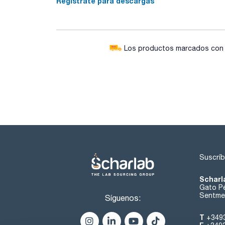
Regístrate para descargas
Los productos marcados con e
Suscríb
Scharl
Gato Pé
Sentmen
Síguenos:
T
+349