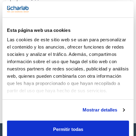
CAS
(1)
[97-00-7]
Esta página web usa cookies
Las cookies de este sitio web se usan para personalizar
el contenido y los anuncios, ofrecer funciones de redes
sociales y analizar el tráfico. Además, compartimos
Envase
Volumen
CAS
información sobre el uso que haga del sitio web con
VIAL
500mg
[97-00-7]
nuestros partners de redes sociales, publicidad y análisis
Referencia
Envase
Precio
web, quienes pueden combinarla con otra información
SB437500MG
Comprar
x500mg
que les haya proporcionado o que hayan recopilado a
Disponibilidad
partir del uso que haya hecho de sus servicios.
Ver stock
Mostrar detalles
Permitir todas