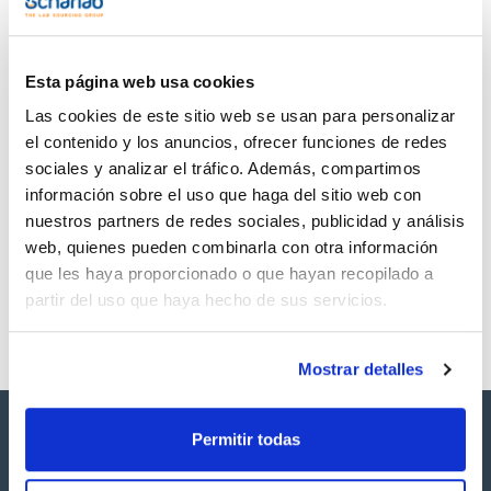
TDS / Ficha técnica
COA
Regístrate para
Regístrate para
descargas
descargas
SDS/ Hoja de seguridad
Esta página web usa cookies
Regístrate para
Las cookies de este sitio web se usan para personalizar
descargas
el contenido y los anuncios, ofrecer funciones de redes
sociales y analizar el tráfico. Además, compartimos
Los productos marcados con esta imagen son
información sobre el uso que haga del sitio web con
productos marca Scharlau habitualmente en stock,
nuestros partners de redes sociales, publicidad y análisis
listos para una entrega inmediata.
web, quienes pueden combinarla con otra información
que les haya proporcionado o que hayan recopilado a
partir del uso que haya hecho de sus servicios.
Mostrar detalles
Permitir todas