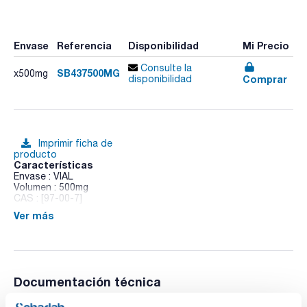
Envase
Referencia
Disponibilidad
Mi Precio
Consulte la
SB437500MG
x500mg
Comprar
disponibilidad
Imprimir ficha de
producto
Características
Envase : VIAL
Volumen : 500mg
CAS : [97-00-7]
Ver más
1-Chloro-2,4-dinitrobenzene
Documentación técnica