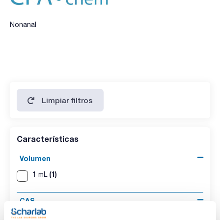
Nonanal
Limpiar filtros
Características
Volumen
(1)
1 mL
CAS
(1)
[124-19-6]