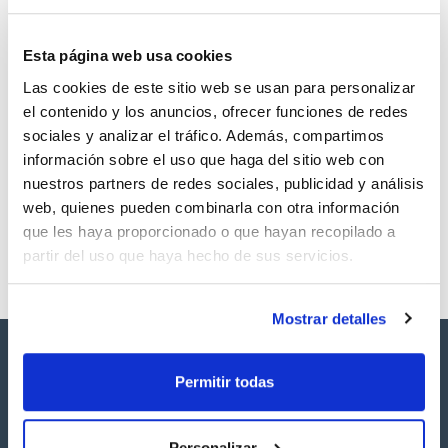
Esta página web usa cookies
Las cookies de este sitio web se usan para personalizar
Volumen
CAS
el contenido y los anuncios, ofrecer funciones de redes
1 mL
[124-19-6]
sociales y analizar el tráfico. Además, compartimos
Referencia
Envase
Precio
información sobre el uso que haga del sitio web con
SB40701000
Comprar
x1mL
nuestros partners de redes sociales, publicidad y análisis
Disponibilidad
web, quienes pueden combinarla con otra información
Ver stock
que les haya proporcionado o que hayan recopilado a
partir del uso que haya hecho de sus servicios.
Mostrar detalles
Permitir todas
Personalizar