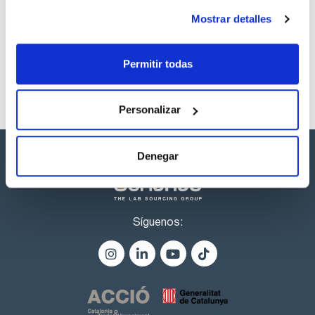
Referencia
Envase
Precio
Mostrar detalles
CPAF864611
Comprar
x1ml
Disponibilidad
Ver stock
Permitir todas
Personalizar
Denegar
Síguenos: