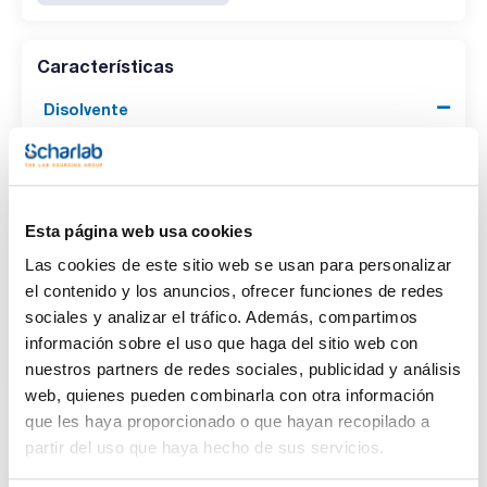
Características
Disolvente
(1)
Methanol
Envase
Esta página web usa cookies
(1)
Ampoule
Las cookies de este sitio web se usan para personalizar
el contenido y los anuncios, ofrecer funciones de redes
Volumen
sociales y analizar el tráfico. Además, compartimos
(1)
1 mL
información sobre el uso que haga del sitio web con
nuestros partners de redes sociales, publicidad y análisis
web, quienes pueden combinarla con otra información
que les haya proporcionado o que hayan recopilado a
partir del uso que haya hecho de sus servicios.
Disolvente
Envase
Volumen
Methanol
Ampoule
1 mL