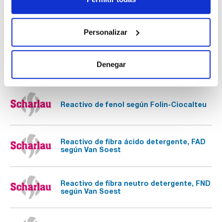
Reactivo de Fehling, solución A: cobre(II)
sulfato, para la determinación de azúcar
Personalizar
Reactivo de Fehling, solución B: potasio
sodio tartrato, alcalino, para la
Denegar
determinación de azúcar
Reactivo de fenol según Folin-Ciocalteu
Reactivo de fibra ácido detergente, FAD
según Van Soest
Reactivo de fibra neutro detergente, FND
según Van Soest