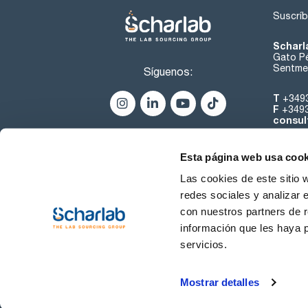
Suscríb
Scharl
Gato Pé
Sentmen
Síguenos:
T
+349
F
+349
consul
Esta página web usa cook
Las cookies de este sitio 
redes sociales y analizar 
con nuestros partners de r
Sobre 
información que les haya 
servicios.
Condiciones de uso
Cond
Mostrar detalles