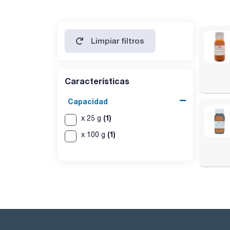
Limpiar filtros
Características
Capacidad
(1)
x 25 g
(1)
x 100 g