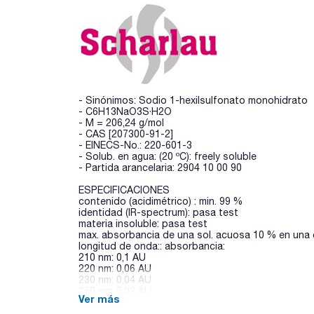
- Sinónimos: Sodio 1-hexilsulfonato monohidrato
- C6H13NaO3S·H2O
- M = 206,24 g/mol
- CAS [207300-91-2]
- EINECS-No.: 220-601-3
- Solub. en agua: (20 ºC): freely soluble
- Partida arancelaria: 2904 10 00 90
ESPECIFICACIONES
contenido (acidimétrico) : min. 99 %
identidad (IR-spectrum): pasa test
materia insoluble: pasa test
max. absorbancia de una sol. acuosa 10 % en una 
longitud de onda:: absorbancia:
210 nm: 0,1 AU
220 nm: 0,06 AU
230 nm: 0,04 AU
260 nm: 0,02 AU
Ver más