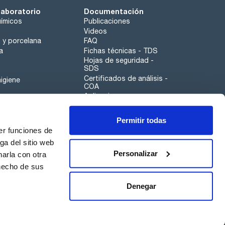
laboratorio
Documentación
ímicos
Publicaciones
Videos
o y porcelana
FAQ
a
Fichas técnicas - TDS
Hojas de seguridad -
SDS
Certificados de análisis -
igiene
COA
Aplicaciones
Tabla Periódica
Permitir todas
Scharlau leathergoods
er funciones de
Canal de denuncias
ga del sitio web
Personalizar
arla con otra
otros
 hecho de sus
Calidad
Sostenibilidad
Denegar