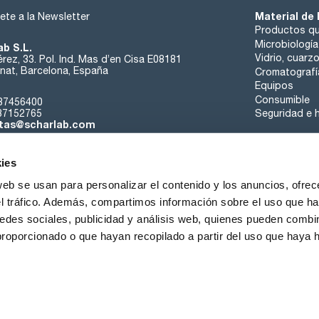
Material de 
ete a la Newsletter
Productos qu
Microbiología
ab S.L.
Vidrio, cuarz
rez, 33. Pol. Ind. Mas d’en Cisa E08181
at, Barcelona, España
Cromatografí
Equipos
Consumible
37456400
37152765
Seguridad e h
tas@scharlab.com
ies
web se usan para personalizar el contenido y los anuncios, ofrec
el tráfico. Además, compartimos información sobre el uso que ha
edes sociales, publicidad y análisis web, quienes pueden combin
nosotros
Eventos
Contacta
Noticias
Trabaja con nos
proporcionado o que hayan recopilado a partir del uso que haya
iciones de venta
Política de cookies
Política de privacidad