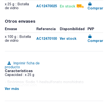
x 25 g :: Botella
AC12470025
En stock
Comprar
de vidrio
Otros envases
Envase
Referencia
Disponibilidad
PVP
x 100 g :: Botella
AC12470100
Ver stock
Comprar
de vidrio
Imprimir ficha de
producto
Características
Capacidad : x 25 g
- Sinónimos: Sodio 1-hexilsulfonato monohidrato
- C6H13NaO3S·H2O
Ver más
- M = 206,24 g/mol
- CAS [207300-91-2]
- EINECS-No.: 220-601-3
- Solub. en agua: (20 ºC): freely soluble
- Partida arancelaria: 2904 10 00 90