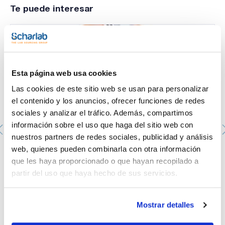
Te puede interesar
ESPECIFICACIONES
contenido (acidimétrico) : min. 99 %
identidad (IR-spectrum): pasa test
materia insoluble: pasa test
max. absorbancia de una sol. acuosa 10 % en una celda de 1
longitud de onda:: absorbancia:
210 nm: 0,1 AU
220 nm: 0,06 AU
Esta página web usa cookies
230 nm: 0,04 AU
260 nm: 0,02 AU
Las cookies de este sitio web se usan para personalizar
el contenido y los anuncios, ofrecer funciones de redes
sociales y analizar el tráfico. Además, compartimos
información sobre el uso que haga del sitio web con
nuestros partners de redes sociales, publicidad y análisis
web, quienes pueden combinarla con otra información
Metanol, Multisolvent®, para HPLC ACS ISO UV-VIS K.F.,
que les haya proporcionado o que hayan recopilado a
Alcohol metílico, Carbinol, Alcohol de madera
ME03152500
partir del uso que haya hecho de sus servicios.
Envase
: x 2,5 l :: Botella de vidrio
Disponibilidad
Ver stock
:
Mi precio
Comprar
:
Mostrar detalles