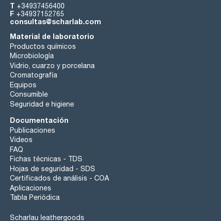
T
+34937456400
F
+34937152765
consultas@scharlab.com
Material de laboratorio
Productos químicos
Microbiología
Vidrio, cuarzo y porcelana
Cromatografía
Equipos
Consumible
Seguridad e higiene
Documentación
Publicaciones
Videos
FAQ
Fichas técnicas - TDS
Hojas de seguridad - SDS
Certificados de análisis - COA
Aplicaciones
Tabla Periódica
Scharlau leathergoods