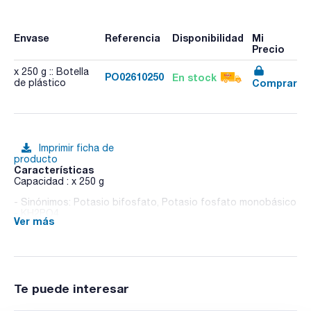
Envase
Referencia
Disponibilidad
Mi
Precio
x 250 g :: Botella
PO02610250
En stock
Comprar
de plástico
Imprimir ficha de
producto
Características
Capacidad : x 250 g
- Sinónimos: Potasio bifosfato, Potasio fosfato monobásico
- KH2PO4
Ver más
- M = 136,09 g/mol
- CAS [7778-77-0]
- EINECS-No.: 231-913-4
- Solub. en agua: (20 ºC): 222 g/l
- Punto de fusión: ~ 253 ºC (decomposes)
- Partida arancelaria: 2835 24 00 00
Te puede interesar
ESPECIFICACIONES