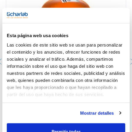
contenido (acidimétrico) : min. 99,5 %
identidad (IR-spectrum): pasa test
materia insoluble: pasa test
pH (5 %, H2O): 4,2 - 4,5
cloruros (Cl): max. 0,0005 %
hierro (Fe): max. 5 ppm
metales pesados ( como Pb) : max. 5 ppm
max. absorbancia de una sol. acuosa 10 % en una celda de 1
Esta página web usa cookies
longitud de onda:: absorbancia:
210 nm: 0,1 AU
Las cookies de este sitio web se usan para personalizar
220 nm: 0,06 AU
el contenido y los anuncios, ofrecer funciones de redes
230 nm: 0,04 AU
300 nm: 0,02 AU
sociales y analizar el tráfico. Además, compartimos
información sobre el uso que haga del sitio web con
nuestros partners de redes sociales, publicidad y análisis
Metanol, Multisolvent®, para HPLC ACS ISO UV-VIS K.F.,
web, quienes pueden combinarla con otra información
Alcohol metílico, Carbinol, Alcohol de madera
ME03152500
que les haya proporcionado o que hayan recopilado a
partir del uso que haya hecho de sus servicios.
Envase
: x 2,5 l :: Botella de vidrio
Disponibilidad
Ver stock
:
Mi precio
Comprar
:
Mostrar detalles
Permitir todas