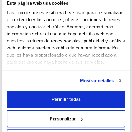
Publicación
Esta página web usa cookies
Las cookies de este sitio web se usan para personalizar
el contenido y los anuncios, ofrecer funciones de redes
sociales y analizar el tráfico. Además, compartimos
información sobre el uso que haga del sitio web con
nuestros partners de redes sociales, publicidad y análisis
web, quienes pueden combinarla con otra información
que les haya proporcionado o que hayan recopilado a
partir del uso que haya hecho de sus servicios.
Características
Capacidad : x 5 l
Mostrar detalles
Ver más
Permitir todas
Documentación técnica
Personalizar
TDS / Ficha técnica
COA