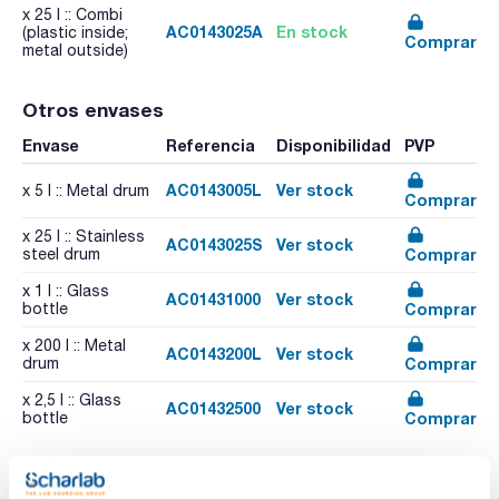
x 25 l :: Combi
AC0143025A
En stock
(plastic inside;
Comprar
metal outside)
Otros envases
Envase
Referencia
Disponibilidad
PVP
AC0143005L
Ver stock
x 5 l :: Metal drum
Comprar
x 25 l :: Stainless
AC0143025S
Ver stock
Comprar
steel drum
x 1 l :: Glass
AC01431000
Ver stock
Comprar
bottle
x 200 l :: Metal
AC0143200L
Ver stock
Comprar
drum
x 2,5 l :: Glass
AC01432500
Ver stock
Comprar
bottle
Recursos relacionados