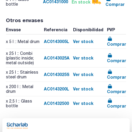
AC01431000
En stock
Comprar
bottle
Otros envases
Envase
Referencia
Disponibilidad
PVP
AC0143005L
Ver stock
x 5 l :: Metal drum
Comprar
x 25 l :: Combi
AC0143025A
Ver stock
(plastic inside;
Comprar
metal outside)
x 25 l :: Stainless
AC0143025S
Ver stock
Comprar
steel drum
x 200 l :: Metal
AC0143200L
Ver stock
Comprar
drum
x 2,5 l :: Glass
AC01432500
Ver stock
Comprar
bottle
Recursos relacionados