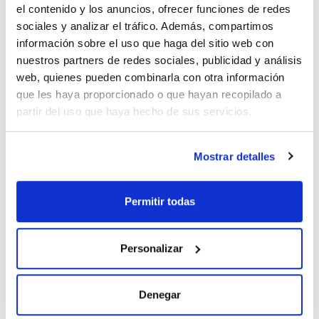
el contenido y los anuncios, ofrecer funciones de redes
sociales y analizar el tráfico. Además, compartimos
información sobre el uso que haga del sitio web con
nuestros partners de redes sociales, publicidad y análisis
web, quienes pueden combinarla con otra información
Características
que les haya proporcionado o que hayan recopilado a
Capacidad : x 5 kg
partir del uso que haya hecho de sus servicios.
Ver más
Mostrar detalles
Documentación técnica
Permitir todas
TDS / Ficha técnica
COA
Regístrate para
Regístrate para
Personalizar
descargas
descargas
SDS/ Hoja de seguridad
Regístrate para
Denegar
descargas