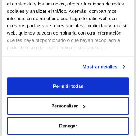
el contenido y los anuncios, ofrecer funciones de redes
sociales y analizar el tráfico. Además, compartimos
información sobre el uso que haga del sitio web con
nuestros partners de redes sociales, publicidad y análisis
web, quienes pueden combinarla con otra información
Características
que les haya proporcionado o que hayan recopilado a
Capacidad : x 500 g
partir del uso que haya hecho de sus servicios.
Ver más
Mostrar detalles
Documentación técnica
Permitir todas
TDS / Ficha técnica
COA
Regístrate para
Regístrate para
Personalizar
descargas
descargas
SDS/ Hoja de seguridad
Regístrate para
Denegar
descargas