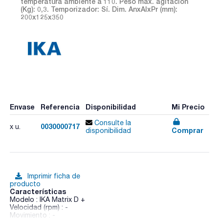
temperatura ambiente a 110. Peso máx. agitación
(Kg): 0,3. Temporizador: Sí. Dim. AnxAlxPr (mm):
200x125x350
Envase
Referencia
Disponibilidad
Mi Precio
Consulte la
0030000717
x u.
Comprar
disponibilidad
Imprimir ficha de
producto
Características
Modelo : IKA Matrix D +
Velocidad (rpm) : -
Movimiento : -