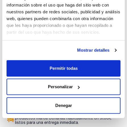
información sobre el uso que haga del sitio web con
Envase
: x 210 ud.
Disponibilidad
Ver stock
:
nuestros partners de redes sociales, publicidad y análisis
Mi precio
Comprar
:
web, quienes pueden combinarla con otra información
que les haya proporcionado o que hayan recopilado a
partir del uso que haya hecho de sus servicios.
Mostrar detalles
Documentación técnica
TDS / Ficha técnica
COA
Permitir todas
Regístrate para
Regístrate para
descargas
descargas
SDS/ Hoja de seguridad
Personalizar
Regístrate para
descargas
Denegar
Los productos marcados con esta imagen son
productos marca Scharlau habitualmente en stock,
listos para una entrega inmediata.