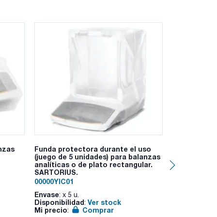
ania incluyen prestaciones increíbles.
 cuando detecta variaciones de temperatura o
xcel o Word) sin necesidad de adquirir un
 manipulación
ímica
anzadas como la estadística, el pesaje de
 de la muestra, ID del lote, ID de la balanza
nzas
Funda protectora durante el uso
Dispositivo 
(juego de 5 unidades) para balanzas
Lock”
analíticas o de plato rectangular.
SART-YKL01
SARTORIUS.
Envase
: x u.
00000YIC01
Disponibilid
Envase
Mi precio
: x 5 u.
:
Disponibilidad
Ver stock
:
Mi precio
Comprar
: