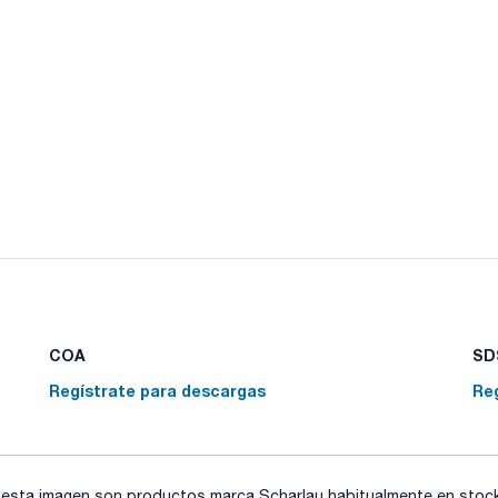
COA
SDS
Regístrate para descargas
Re
sta imagen son productos marca Scharlau habitualmente en stock, 