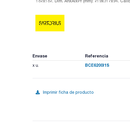
182x182. Dim. AnxAlxPr (mm): 219x317x94. Calib
Envase
Referencia
BCE6200I1S
x u.
Imprimir ficha de producto