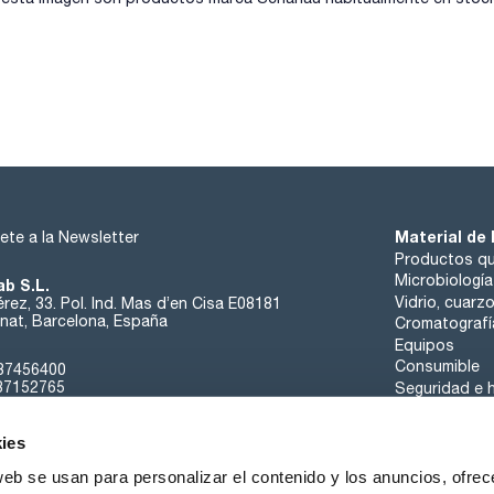
Material de 
ete a la Newsletter
Productos qu
Microbiología
ab S.L.
Vidrio, cuarz
rez, 33. Pol. Ind. Mas d’en Cisa E08181
at, Barcelona, España
Cromatografí
Equipos
Consumible
37456400
37152765
Seguridad e h
sk@scharlab.com
ies
web se usan para personalizar el contenido y los anuncios, ofrec