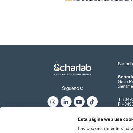
Suscríb
Scharl
Gato Pé
Sentmen
Síguenos:
T
+349
F
+349
helpde
Esta página web usa cook
Las cookies de este sitio 