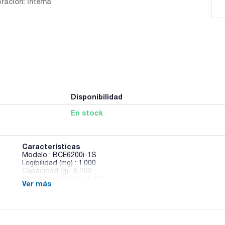
ración: Interna
Disponibilidad
En stock
Características
Modelo : BCE6200i-1S
Legibilidad (mg) : 1.000
Capacidad (g) : 6.200
Repetibilidad (mg) : 1.000
Ver más
Tiempo de estabilización (s) : <=0,9
Tamaño de plato (mm) : 182x182
Altura cámara (mm) : -
Dimensiones An x Al x Pr (mm) : 219x317x94
Calibración : Interna