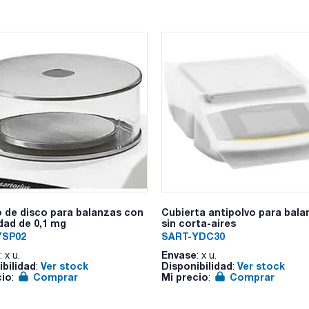
Pack (u.) : 1
Las nuevas balanzas ENTRIS® II Essential fabricadas en Alem
Nuevo Visor LED táctil
Función ISOCAL: ajuste y calibración totalmente automática
después de un intervalo de tiempo sin funcionamiento
Salida de datos incluidas: RS232 de 9 pin y USB-C
Función PC Direct: comunicación directa con un ordenador (E
software adicional
Bloqueo del Menú principal mediante contraseña y contra la
Nuevo material de la carcasa para la más alta resistencia qu
12 aplicaciones integradas de serie entre ellas funciones av
componentes y el pesaje de control
Permite 3 identificaciones alfanuméricas como por ejemplo: ID
Existen 3 Versiones:
- Modelos con Calibración interna e ISOCAL
- Modelos con Calibración Externa
- Modelos Verificados o con aprobación de modelo
 de disco para balanzas con
Cubierta antipolvo para bala
idad de 0,1 mg
sin corta-aires
YSP02
SART-YDC30
Envase
: x u.
: x u.
ibilidad
Ver stock
Disponibilidad
Ver stock
:
:
cio
Comprar
Mi precio
Comprar
:
: