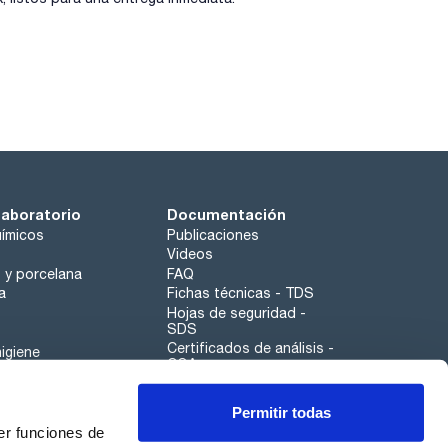
laboratorio
Documentación
ímicos
Publicaciones
Videos
o y porcelana
FAQ
a
Fichas técnicas - TDS
Hojas de seguridad -
SDS
Certificados de análisis -
igiene
COA
Aplicaciones
Permitir todas
Scharlau leathergoods
er funciones de
Canal de denuncias