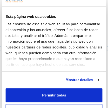
A continuación se detallan los tubos de 2 topes:
- Los tubos de PVC están recomendados para aplicaciones
de rutina donde es decisivo un diámetro interno preciso
Esta página web usa cookies
- Los tubos de PVC-Solvent Resistant se utilizan con
soluciones de alcoholes e hidrocarburos
Las cookies de este sitio web se usan para personalizar
- Los tubos Acid Resistant tienen una composición en goma
única. Resistente a ácidos y álcalis
el contenido y los anuncios, ofrecer funciones de redes
- Los tubos de Silicona son extremadamente resistentes a
sociales y analizar el tráfico. Además, compartimos
las soluciones ácidas y alcohólicas
- Son autoclavables
información sobre el uso que haga del sitio web con
nuestros partners de redes sociales, publicidad y análisis
web, quienes pueden combinarla con otra información
que les haya proporcionado o que hayan recopilado a
Frascos ISO transparente, retrace code y doble escala
partir del uso que haya hecho de sus servicios.
graduada. SCHARLAU. Cap. (ml): 100. Rosca ISO: GL45,
con tapón y anillo de vertido color azul
1033799005
Envase
Mostrar detalles
: x 10 u.
Disponibilidad
Ver stock
:
Mi precio
Comprar
:
Permitir todas