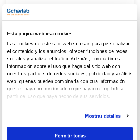
(1)
Acetone
Envase
(1)
Esta página web usa cookies
Ampoule
Las cookies de este sitio web se usan para personalizar
Volumen
el contenido y los anuncios, ofrecer funciones de redes
sociales y analizar el tráfico. Además, compartimos
(1)
1 mL
información sobre el uso que haga del sitio web con
nuestros partners de redes sociales, publicidad y análisis
web, quienes pueden combinarla con otra información
que les haya proporcionado o que hayan recopilado a
Disolvente
Envase
Volumen
partir del uso que haya hecho de sus servicios.
Acetone
Ampoule
1 mL
Referencia
Envase
Precio
Mostrar detalles
CPAF263284
Comprar
x1mL
Disponibilidad
Ver stock
Permitir todas