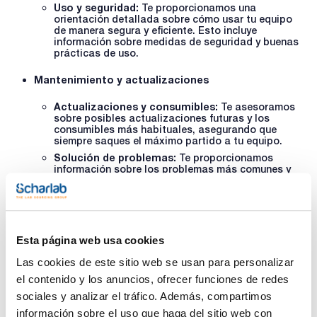
Uso y seguridad:
Te proporcionamos una
orientación detallada sobre cómo usar tu equipo
de manera segura y eficiente. Esto incluye
información sobre medidas de seguridad y buenas
prácticas de uso.
Mantenimiento y actualizaciones
Actualizaciones y consumibles:
Te asesoramos
sobre posibles actualizaciones futuras y los
consumibles más habituales, asegurando que
siempre saques el máximo partido a tu equipo.
Solución de problemas:
Te proporcionamos
información sobre los problemas más comunes y
cómo resolverlos, minimizando el tiempo de
inactividad.
Mantenimiento
preventivo:
Nuestros técnicos te
guiarán en las tareas de mantenimiento necesarias
para prolongar la vida útil de tu equipo y mantener
Esta página web usa cookies
su rendimiento.
Las cookies de este sitio web se usan para personalizar
Evita riesgos de una instalación incorrecta o la
el contenido y los anuncios, ofrecer funciones de redes
manipulación inadecuada del equipo que puede anular la
garantía del fabricante, dejándote sin protección ante
sociales y analizar el tráfico. Además, compartimos
fallos o problemas futuros.
información sobre el uso que haga del sitio web con