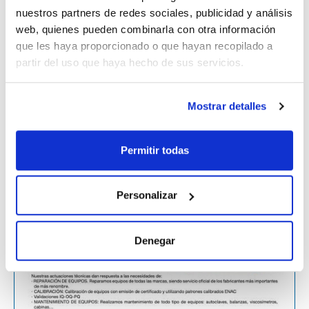
nuestros partners de redes sociales, publicidad y análisis
Finalmente, para contactar con el SE.TE.R. puede hacerlo
web, quienes pueden combinarla con otra información
por teléfono al
93 745 64 23
, o bien a través de nuestro
que les haya proporcionado o que hayan recopilado a
correo electrónico
serviciotecnico@scharlab.com
.
partir del uso que haya hecho de sus servicios.
Recursos relacionados
Mostrar detalles
Permitir todas
Personalizar
Denegar