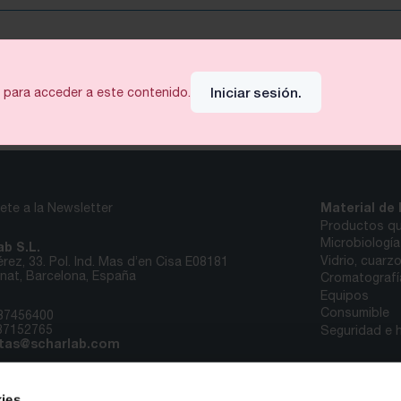
Iniciar sesión.
e para acceder a este contenido.
Material de 
ete a la Newsletter
Productos qu
Microbiología
ab S.L.
Vidrio, cuarz
rez, 33. Pol. Ind. Mas d’en Cisa E08181
at, Barcelona, España
Cromatografí
Equipos
Consumible
37456400
37152765
Seguridad e h
tas@scharlab.com
ies