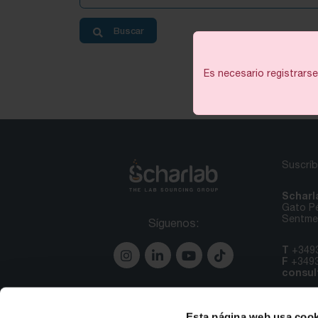
Buscar
Es necesario registrars
Suscríb
Scharl
Gato Pé
Sentmen
Síguenos:
T
+349
F
+349
consul
Esta página web usa cook