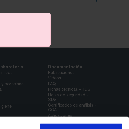
laboratorio
Documentación
ímicos
Publicaciones
Videos
o y porcelana
FAQ
a
Fichas técnicas - TDS
Hojas de seguridad -
SDS
Certificados de análisis -
igiene
COA
Aplicaciones
Tabla Periódica