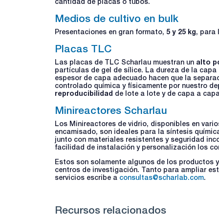
cantidad de placas o tubos.
Medios de cultivo en bulk
Presentaciones en gran formato,
5 y 25 kg
, para
Placas TLC
Las placas de TLC Scharlau muestran un
alto p
partículas de gel de sílice. La dureza de la cap
espesor de capa adecuado hacen que la separaci
controlado química y físicamente por nuestro d
reproducibilidad
de lote a lote y de capa a capa
Minireactores Scharlau
Los Minireactores de vidrio, disponibles en var
encamisado, son ideales para la síntesis químic
junto con materiales resistentes y seguridad inc
facilidad de instalación y personalización los co
Estos son solamente algunos de los productos y s
centros de investigación. Tanto para ampliar es
servicios escribe a
consultas@scharlab.com
.
Recursos relacionados