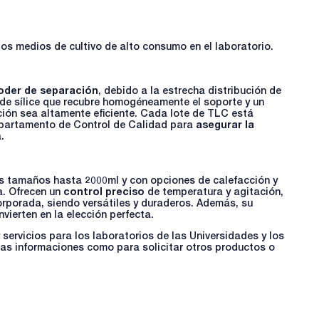
 los medios de cultivo de alto consumo en el laboratorio.
oder de separación
, debido a la estrecha distribución de
a de sílice que recubre homogéneamente el soporte y un
ón sea altamente eficiente. Cada lote de TLC está
epartamento de Control de Calidad para
asegurar la
.
ios tamaños hasta 2000ml y con opciones de calefacción y
a. Ofrecen un
control preciso
de temperatura y agitación,
orporada, siendo versátiles y duraderos. Además, su
nvierten en la elección perfecta.
ervicios para los laboratorios de las Universidades y los
tas informaciones como para solicitar otros productos o