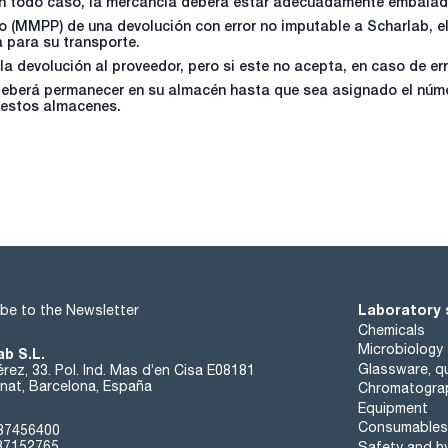
En todo caso, la mercancía deberá estar adecuadamente embalada (
so (MMPP) de una devolución con error no imputable a Scharlab, e
 para su transporte.
la devolución al proveedor, pero si este no acepta, en caso de err
deberá permanecer en su almacén hasta que sea asignado el núm
uestos almacenes.
Laboratory 
be to the Newsletter
Chemicals
Microbiology
ab S.L.
Glassware, qu
rez, 33. Pol. Ind. Mas d’en Cisa E08181
at, Barcelona, España
Chromatogra
Equipment
Consumables
37456400
37152765
Safety and h