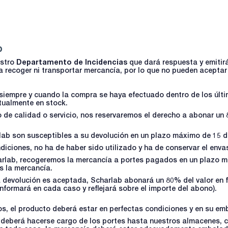
b
estro
Departamento de Incidencias
que dará respuesta y emitir
 recoger ni transportar mercancía, por lo que no pueden aceptar 
siempre y cuando la compra se haya efectuado dentro de los últi
tualmente en stock.
 de calidad o servicio, nos reservaremos el derecho a abonar un 
lab son susceptibles a su devolución en un plazo máximo de 15 d
diciones, no ha de haber sido utilizado y ha de conservar el envas
harlab, recogeremos la mercancía a portes pagados en un plazo 
s la mercancía.
y la devolución es aceptada, Scharlab abonará un 80% del valor en 
nformará en cada caso y reflejará sobre el importe del abono).
os, el producto deberá estar en perfectas condiciones y en su emb
nte deberá hacerse cargo de los portes hasta nuestros almacenes,