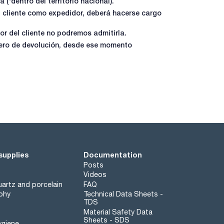
*dentro del territorio nacional).
l cliente como expedidor, deberá hacerse cargo
or del cliente no podremos admitirla.
ero de devolución, desde ese momento
supplies
Documentation
Posts
Videos
artz and porcelain
FAQ
phy
Technical Data Sheets -
TDS
Material Safety Data
Sheets - SDS
ygiene