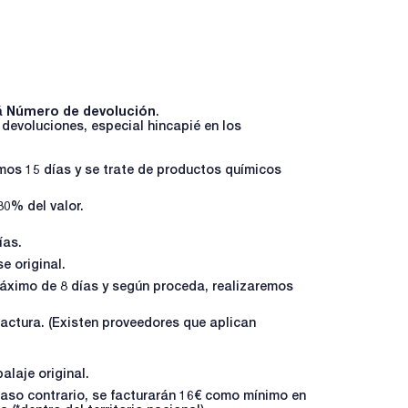
á
Número de devolución
.
devoluciones, especial hincapié en los
mos 15 días y se trate de productos químicos
80% del valor.
ías.
e original.
máximo de 8 días y según proceda, realizaremos
factura. (Existen proveedores que aplican
alaje original.
 caso contrario, se facturarán 16€ como mínimo en