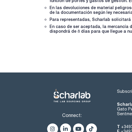
función de portes y gastos de gestión. 
En las devoluciones de material peligro
de la documentación según ley necesaria
Para representadas, Scharlab solicitará 
En caso de ser aceptada, la mercancía 
dispondrá de 8 días para que llegue a n
Subscri
Scharl
Gato Pé
Sentmen
Connect:
T
+349
F
+349