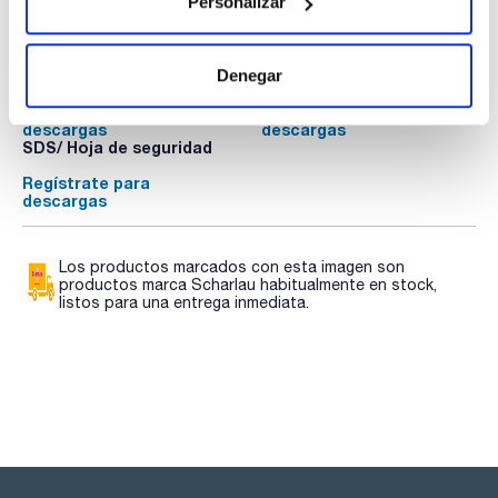
Personalizar
de esta sección. Las balanzas se suministran sin certificado.
Opcionalmente, puede solicitar certificado de calibración
Documentación técnica
DAkkS. Debe solicitarse en el mismo pedido de la balanza.
Denegar
TDS / Ficha técnica
COA
Regístrate para
Regístrate para
descargas
descargas
SDS/ Hoja de seguridad
Regístrate para
descargas
Los productos marcados con esta imagen son
productos marca Scharlau habitualmente en stock,
listos para una entrega inmediata.