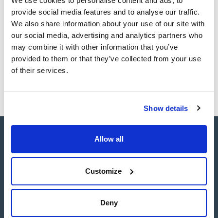
We use cookies to personalise content and ads, to
un curso a su medida. Además, ofrecemos diversos
provide social media features and to analyse our traffic.
servicios de ayuda cromatográfica como pueden ser:
Puesta a punto de métodos
We also share information about your use of our site with
Elección de columnas
our social media, advertising and analytics partners who
Resolución de problemas con las columnas
may combine it with other information that you’ve
provided to them or that they’ve collected from your use
of their services.
Show details
Allow all
Customize
Connect:
Deny