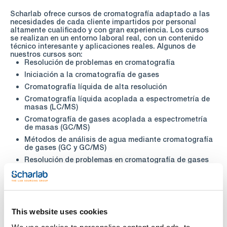
Scharlab ofrece cursos de cromatografía adaptado a las
necesidades de cada cliente impartidos por personal
altamente cualificado y con gran experiencia.
Los cursos
se realizan en un entorno laboral real, con un contenido
técnico interesante y aplicaciones reales.
Algunos de
nuestros cursos son:
Resolución de problemas en cromatografía
Iniciación a la cromatografía de gases
Cromatografía líquida de alta resolución
Cromatografía líquida acoplada a espectrometría de
masas (LC/MS)
Cromatografía de gases acoplada a espectrometría
de masas (GC/MS)
Métodos de análisis de agua mediante cromatografía
de gases (GC y GC/MS)
Resolución de problemas en cromatografía de gases
(GC y GC/MS)
Métodos de análisis de agua mediante cromatografía
líquida (HPLC y LC/MS)
Si ninguno de estos cursos encaja con lo que está
This website uses cookies
buscando, no dude en ponerse en contacto con nosotros a
través del e-mail
chemicals01@scharlab.com
para diseñar