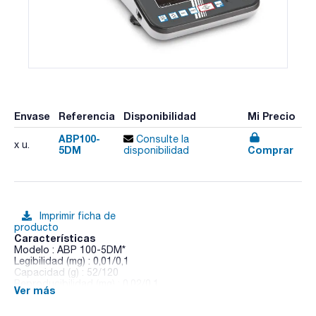
Envase
Referencia
Disponibilidad
Mi Precio
ABP100-
Consulte la
x u.
5DM
Comprar
disponibilidad
Imprimir ficha de
producto
Características
Modelo : ABP 100-5DM*
Legibilidad (mg) : 0,01/0,1
Capacidad (g) : 52/120
Reproducibilidad (mg) : 0,02/0,1
Ver más
Linealidad (mg) : ± 0,05/0,2
Carga mínima (mg) : 1