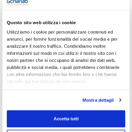
Questo sito web utilizza i cookie
Caratteristiche
Capacità : x 1 l
Utilizziamo i cookie per personalizzare contenuti ed
Vedi di più
annunci, per fornire funzionalità dei social media e per
analizzare il nostro traffico. Condividiamo inoltre
informazioni sul modo in cui utilizzi il nostro sito con i
nostri partner che si occupano di analisi dei dati web,
Documentazione tecnica
pubblicità e social media, i quali potrebbero combinarle
con altre informazioni che hai fornito loro o che hanno
TDS / Scheda tecnica
COA
raccolto dal tuo utilizzo dei loro servizi.
Registrati per i download
Registrati per i download
SDS / Scheda di
Sicurezza
Mostra dettagli
Registrati per i download
Accetta tutti