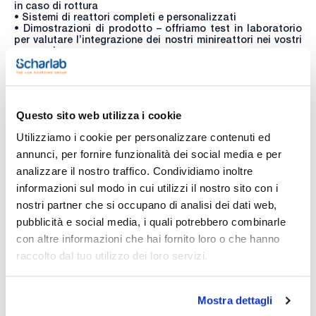
in caso di rottura
• Sistemi di reattori completi e personalizzati
• Dimostrazioni di prodotto – offriamo test in laboratorio
per valutare l’integrazione dei nostri minireattori nei vostri
processi
Servizi per Vetreria Volumetrica
• Calibrazione di vetreria volumetrica secondo ISO
17025:2017, eseguita da un laboratorio accreditato ENAC
• Incisione acida permanente, ideale per ambienti
Questo sito web utilizza i cookie
impegnativi come l’industria petrolchimica
Utilizziamo i cookie per personalizzare contenuti ed
annunci, per fornire funzionalità dei social media e per
analizzare il nostro traffico. Condividiamo inoltre
informazioni sul modo in cui utilizzi il nostro sito con i
nostri partner che si occupano di analisi dei dati web,
pubblicità e social media, i quali potrebbero combinarle
con altre informazioni che hai fornito loro o che hanno
raccolto dal tuo utilizzo dei loro servizi.
Mostra dettagli