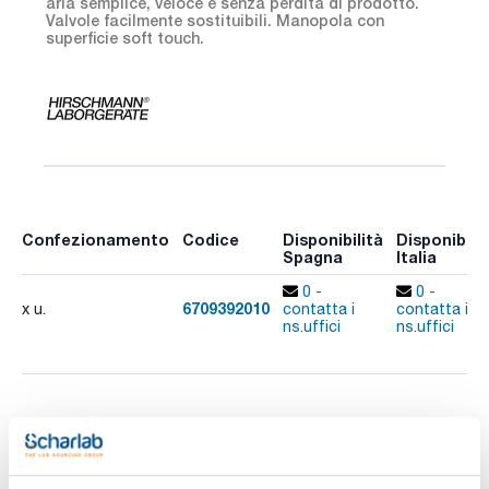
aria semplice, veloce e senza perdita di prodotto.
Valvole facilmente sostituibili. Manopola con
superficie soft touch.
Confezionamento
Codice
Disponibilità
Disponibilit
Spagna
Italia
0 -
0 -
6709392010
x u.
contatta i
contatta i
ns.uffici
ns.uffici
Stampa pagina prodotto
Caratteristiche
Description : Solarus® 10ml
Inaccuracy (R) : 0,3%