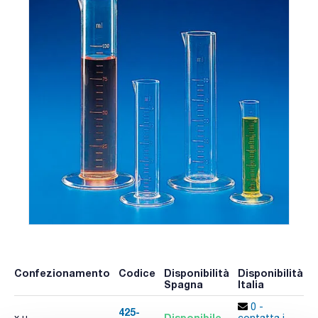
Confezionamento
Codice
Disponibilità
Disponibilità
P
Spagna
Italia
p
0 -
425-
Disponibile
x u.
contatta i