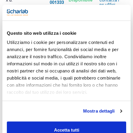
001333
A
ns.uffici
Stampa pagina prodotto
Questo sito web utilizza i cookie
Caratteristiche
Capacity (ml) : 25
Utilizziamo i cookie per personalizzare contenuti ed
Graduation (ml) : 5
annunci, per fornire funzionalità dei social media e per
Subdivision (ml) : 1
Height (mm) : PMP (TPX®)
analizzare il nostro traffico. Condividiamo inoltre
Vedi di più
Diameter (mm) : 22
informazioni sul modo in cui utilizzi il nostro sito con i
Pack (u.) : 5
nostri partner che si occupano di analisi dei dati web,
Provette di forma bassa con base circolare dall'eccellente
pubblicità e social media, i quali potrebbero combinarle
resistenza chimica. Sono autoclavabili, hanno graduazioni
permanenti stampate sui cilindri e possono sopportare
con altre informazioni che hai fornito loro o che hanno
Documentazione tecnica
temperature fino a 170 °C.Adatte per prodotti alimentari.
raccolto dal tuo utilizzo dei loro servizi.
TDS / Scheda tecnica
COA
Registrati per i download
Registrati per i download
Mostra dettagli
SDS / Scheda di
Sicurezza
Registrati per i download
Accetta tutti