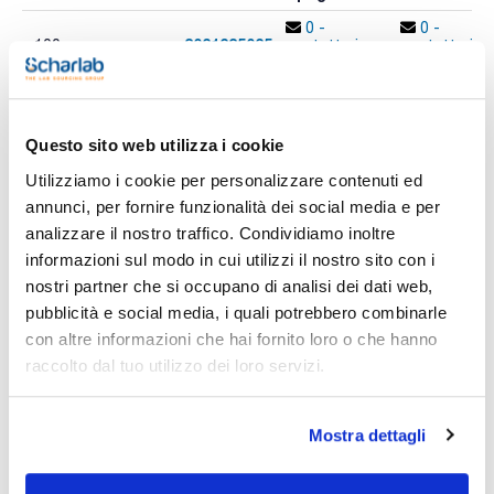
0 -
0 -
3021235025
x 100 u.
contatta i
contatta i
ns.uffici
ns.uffici
Questo sito web utilizza i cookie
Stampa pagina prodotto
Utilizziamo i cookie per personalizzare contenuti ed
Caratteristiche
Diametro (mm) : 25
annunci, per fornire funzionalità dei social media e per
Assorbimento tipico (μm) : 25-30
analizzare il nostro traffico. Condividiamo inoltre
Conf. (unità) : 100
informazioni sul modo in cui utilizzi il nostro sito con i
Vedi di più
Per analisi quantitative e gravimetriche.
nostri partner che si occupano di analisi dei dati web,
La cellulosa è di massima purezza.
pubblicità e social media, i quali potrebbero combinarle
con altre informazioni che hai fornito loro o che hanno
raccolto dal tuo utilizzo dei loro servizi.
Documentazione tecnica
TDS / Scheda tecnica
COA
Mostra dettagli
Registrati per i download
Registrati per i download
SDS / Scheda di
Sicurezza