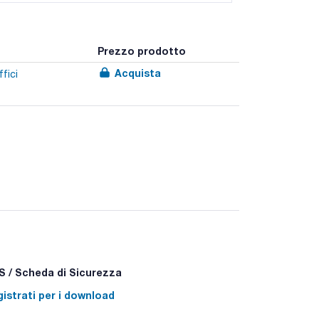
Prezzo prodotto
Acquista
fici
temperatura (fino a 500 ºC) e acidi, realizzati in
numerazione secondo gli standard EPA.
 / Scheda di Sicurezza
istrati per i download