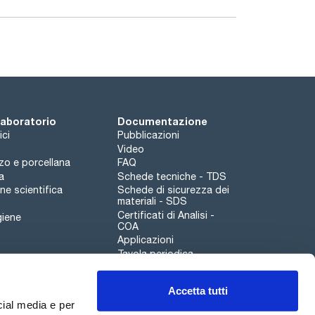
 laboratorio
Documentazione
ici
Pubblicazioni
Video
rzo e porcellana
FAQ
a
Schede tecniche - TDS
e scientifica
Schede di sicurezza dei
materiali - SDS
Certificati di Analisi -
giene
COA
Applicazioni
Tavola periodica
Scharlau leathergoods
Accetta tutti
Canale di segnalazioni
cial media e per