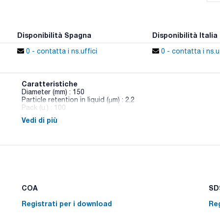
Disponibilità Spagna
Disponibilità Italia
0 - contatta i ns.uffici
0 - contatta i ns.uf
Caratteristiche
Diameter (mm) : 150
Particle retention in liquid (μm) : 2,2
Pack (u.) : 100
Vedi di più
Filtri adatti per il campionamento dell'aria in ambienti ad alta 
quarzo molto puro.
Adatto per PM-10. Livello estremamente basso di metalli e 
COA
SDS
Registrati per i download
Reg