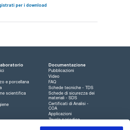
istrati per i download
 laboratorio
Documentazione
ici
Pubblicazioni
Video
rzo e porcellana
FAQ
a
Schede tecniche - TDS
e scientifica
Schede di sicurezza dei
materiali - SDS
Certificati di Analisi -
giene
COA
Applicazioni
Tavola periodica