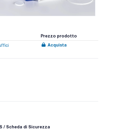
Prezzo prodotto
Acquista
ffici
enza, capacità di carico ed elevata ritenzione di
 / Scheda di Sicurezza