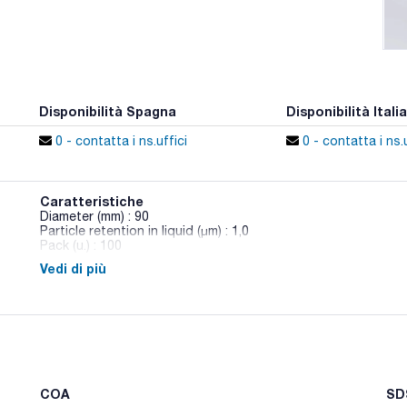
Disponibilità Spagna
Disponibilità Italia
0 - contatta i ns.uffici
0 - contatta i ns.u
Caratteristiche
Diameter (mm) : 90
Particle retention in liquid (μm) : 1,0
Pack (u.) : 100
Vedi di più
Danno grande stabilità chimica e termica, permeabilità, resist
particelle.
COA
SDS