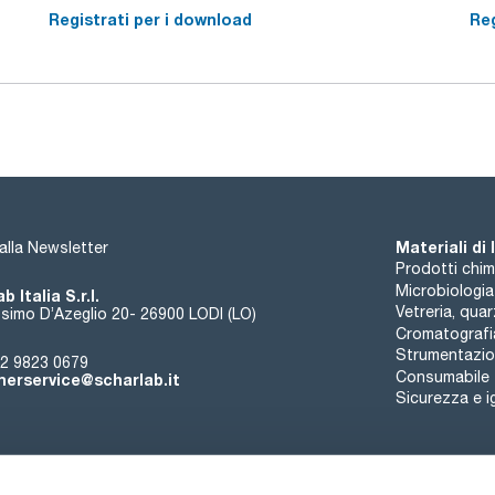
Registrati per i download
Reg
Materiali di
i alla Newsletter
Prodotti chim
Microbiologia
b Italia S.r.l.
Vetreria, qua
simo D’Azeglio 20- 26900 LODI (LO)
Cromatografi
Strumentazion
2 9823 0679
Consumabile
erservice@scharlab.it
Sicurezza e i