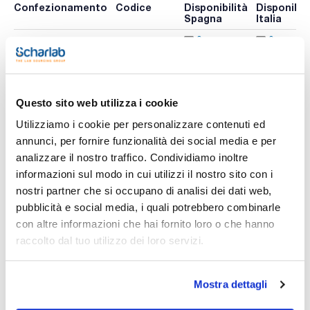
Confezionamento
Codice
Disponibilità
Disponibili
Spagna
Italia
0 -
0 -
302MFV6090
x 100 u.
contatta i
contatta i
ns.uffici
ns.uffici
Questo sito web utilizza i cookie
Utilizziamo i cookie per personalizzare contenuti ed
Stampa pagina prodotto
Caratteristiche
annunci, per fornire funzionalità dei social media e per
Diameter (mm) : 90
analizzare il nostro traffico. Condividiamo inoltre
Particle retention in liquid (μm) : 1,5
Pack (u.) : 100
informazioni sul modo in cui utilizzi il nostro sito con i
Vedi di più
nostri partner che si occupano di analisi dei dati web,
Danno grande stabilità chimica e termica, permeabilità,
resistenza, capacità di carico ed elevata ritenzione di
pubblicità e social media, i quali potrebbero combinarle
particelle.
con altre informazioni che hai fornito loro o che hanno
raccolto dal tuo utilizzo dei loro servizi.
Documentazione tecnica
TDS / Scheda tecnica
COA
Mostra dettagli
Registrati per i download
Registrati per i download