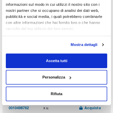
informazioni sul modo in cui utilizzi il nostro sito con i
nostri partner che si occupano di analisi dei dati web,
Description
Pack (u.)
pubblicità e social media, i quali potrebbero combinarle
Manifold filtration,
1
con altre informazioni che hai fornito loro o che hanno
3 places
raccolto dal tuo utilizzo dei loro servizi.
Codice
Confezionamento
Prezzo
0010498761
Acquista
x u.
Mostra dettagli
Disponibilità
Controlla le
scorte
Accetta tutti
Personalizza
Description
Pack (u.)
Manifold filtration,
1
Rifiuta
6 places
Codice
Confezionamento
Prezzo
0010498762
Acquista
x u.