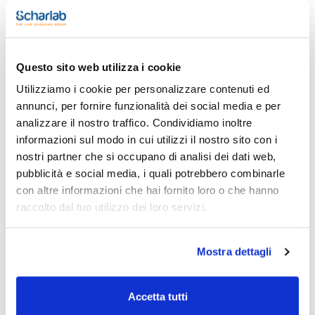
Stampa pagina prodotto
Caratteristiche
Questo sito web utilizza i cookie
Capacity (ml) : 225
Outer diameter (mm) : 103,5
Utilizziamo i cookie per personalizzare contenuti ed
Stem diameter (mm) : 8
annunci, per fornire funzionalità dei social media e per
Stem length (mm) : 145
Vedi di più
Total length (mm) : 194
analizzare il nostro traffico. Condividiamo inoltre
Pack (u.) : 1
informazioni sul modo in cui utilizzi il nostro sito con i
Progettato per tutti i tipi di usi normali del laboratorio, questi
nostri partner che si occupano di analisi dei dati web,
imbuti autoclavabili in plastica hanno un corpo con pareti
pubblicità e social media, i quali potrebbero combinarle
inclinate a 60° e superficie scanalata, con dimensioni
Documentazione tecnica
corrispondenti ai vari tipi di filtri, sia normali che pieghettati.
con altre informazioni che hai fornito loro o che hanno
raccolto dal tuo utilizzo dei loro servizi.
Prodotto idoneo al contatto con gli alimenti.
TDS / Scheda tecnica
COA
Registrati per i download
Registrati per i download
SDS / Scheda di
Mostra dettagli
Sicurezza
Registrati per i download
Accetta tutti