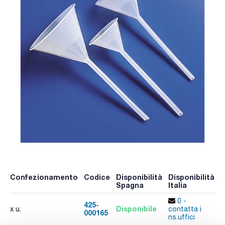
Confezionamento
Codice
Disponibilità
Disponibilità
P
Spagna
Italia
p
0 -
425-
Disponibile
x u.
contatta i
000165
A
ns.uffici