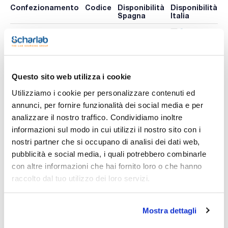
Confezionamento
Codice
Disponibilità
Disponibilità
P
Spagna
Italia
p
0 -
309-
Disponibile
x u.
contatta i
107297
A
ns.uffici
Questo sito web utilizza i cookie
Utilizziamo i cookie per personalizzare contenuti ed
Stampa pagina prodotto
Caratteristiche
annunci, per fornire funzionalità dei social media e per
Capacity (ml) : 50
analizzare il nostro traffico. Condividiamo inoltre
Height (mm) : 150
Thread : GL 18
informazioni sul modo in cui utilizzi il nostro sito con i
Pack (u.) : 1
Vedi di più
nostri partner che si occupano di analisi dei dati web,
Matracci tarati in PFA.
pubblicità e social media, i quali potrebbero combinarle
Tolleranze di classe secondo DIN EN ISO 1042.
con altre informazioni che hai fornito loro o che hanno
Matracci a elevata trasparenza con segni anulari calibrati
individualmente; il tappo a vite ermetico previene la
raccolto dal tuo utilizzo dei loro servizi.
contaminazione dall'esterno. Resistente alle alte
Documentazione tecnica
temperature e agli attacchi chimici.
L'esposizione a temperature superiori a 121 °C (autoclave)
non altera in modo permanente i limiti di tolleranza. La pulizia
Mostra dettagli
TDS / Scheda tecnica
COA
a temperature superiori a 60 °C può danneggiare le
marcature.
Registrati per i download
Registrati per i download