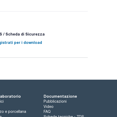
er una facile lettura. Calibrati con metodo
ilene particolarmente trasparente, soprattutto a
ono autoclavabili e chimicamente più puliti del vetro
 / Scheda di Sicurezza
istrati per i download
 laboratorio
Documentazione
ici
Pubblicazioni
Video
rzo e porcellana
FAQ
a
Schede tecniche - TDS