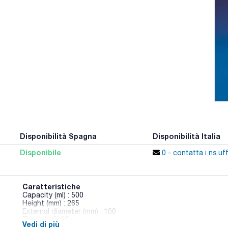
Disponibilità Spagna
Disponibilità Italia
Disponibile
0 - contatta i ns.uff
Caratteristiche
Capacity (ml) : 500
Height (mm) : 265
External diameter (mm) : 100
Thread : GL25
Vedi di più
Pack (u.) : 1