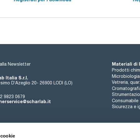
grazie al meccanismo di blocco del volume reale.
Le pipette a volume variabile PIPETMAN® L sono completamen
massimo comfort e protezione dalla contaminazione incrocia
Materiali di
i alla Newsletter
Prodotti chim
Microbiologia
b Italia S.r.l.
Vetreria, qua
simo D’Azeglio 20- 26900 LODI (LO)
Cromatografi
Strumentazion
2 9823 0679
Consumabile
erservice@scharlab.it
Sicurezza e i
 cookie