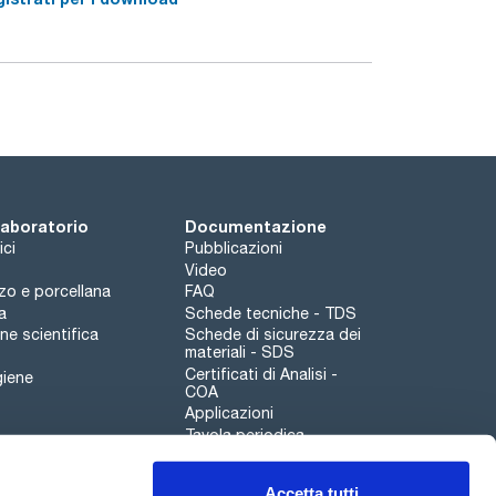
te autoclavabili senza smontaggio, per il
ta.
 laboratorio
Documentazione
ici
Pubblicazioni
Video
rzo e porcellana
FAQ
a
Schede tecniche - TDS
e scientifica
Schede di sicurezza dei
materiali - SDS
Certificati di Analisi -
giene
COA
Applicazioni
Tavola periodica
Scharlau leathergoods
Accetta tutti