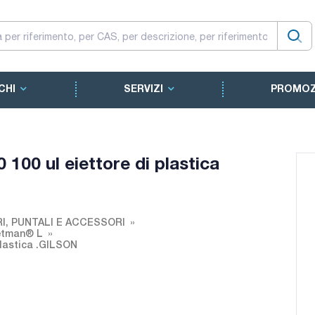
CHI
SERVIZI
PROMOZ
00 ul eiettore di plastica
RI, PUNTALI E ACCESSORI
petman® L
plastica .GILSON