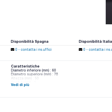
Disponibilità Spagna
Disponibilità Italia
0 - contatta i ns.uffici
0 - contatta i ns.u
Caratteristiche
Diametro inferiore (mm) : 60
Diametro superiore (mm) : 70
Altezza (mm) : 50
Conf. (unità) : 1
Vedi di più
Tappi secondo DIN 12 871 2.