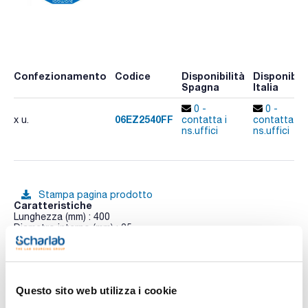
Confezionamento
Codice
Disponibilità
Disponibili
Spagna
Italia
0 -
0 -
06EZ2540FF
x u.
contatta i
contatta i
ns.uffici
ns.uffici
Stampa pagina prodotto
Caratteristiche
Lunghezza (mm) : 400
Diametro interno (mm) : 25
Terminali : 2xF
Conf. (unità) : 1
Vedi di più
Le colonne in vetro EZ di Omnifit sono state progettate per
un uso più facile e per ottenere prestazioni.
Questo sito web utilizza i cookie
Fabbricate in vetro di borosilicato inerte, che permette di
vedere l'interno delle colonne. Possono essere fisse o