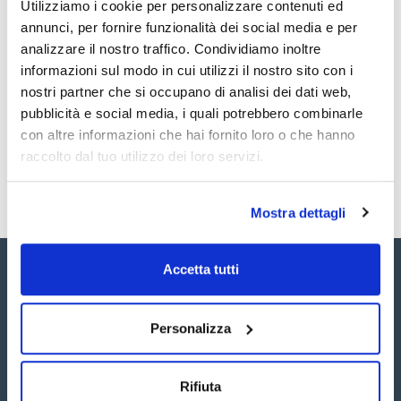
Utilizziamo i cookie per personalizzare contenuti ed
regolabili.
Documentazione tecnica
Le colonne EZ sono progettate per adattarsi a tutte le
annunci, per fornire funzionalità dei social media e per
applicazioni cromatografiche di laboratorio. Sono adatti per
analizzare il nostro traffico. Condividiamo inoltre
l'uso con mezzi acquosi e gli EZ Solvent plus con i solventi
TDS / Scheda tecnica
COA
utilizzati nella cromatografia liquida o nella purificazione delle
informazioni sul modo in cui utilizzi il nostro sito con i
proteine.
Registrati per i download
Registrati per i download
nostri partner che si occupano di analisi dei dati web,
SDS / Scheda di
I terminali possono essere fissi (F) o regolabili (A).
Sicurezza
pubblicità e social media, i quali potrebbero combinarle
con altre informazioni che hai fornito loro o che hanno
Colonne complete. Include: tubo di vdrio delle dimensioni
Registrati per i download
scelte con i due terminali scelti preassemblati con fritte di
raccolto dal tuo utilizzo dei loro servizi.
25µm PE.
Se sono necessarie temperature elevate, le colonne HIT
sono la scelta ideale. Per ulteriori informazioni rivolgersi a
Mostra dettagli
consultas@scharlab.com
Sono disponibili anche colonne di ricambio, o-ring e fritti di
ricambio. Richiedili a customerservice@scharlab.it.
Accetta tutti
Personalizza
Seguici:
Rifiuta