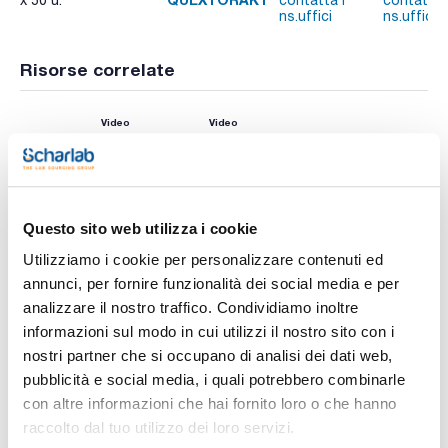
x 50 u.
contatta i
contatta 
ns.uffici
ns.uffici
Risorse correlate
Video
Video
Questo sito web utilizza i cookie
Utilizziamo i cookie per personalizzare contenuti ed
annunci, per fornire funzionalità dei social media e per
analizzare il nostro traffico. Condividiamo inoltre
informazioni sul modo in cui utilizzi il nostro sito con i
Stampa pagina prodotto
nostri partner che si occupano di analisi dei dati web,
Caratteristiche
Composizione : 4 g MgSO4, 1 g NaCl
pubblicità e social media, i quali potrebbero combinarle
Metodo : Original 10
con altre informazioni che hai fornito loro o che hanno
Conf. (unità) : 50
raccolto dal tuo utilizzo dei loro servizi.
Vedi di più
Per la fase di estrazione, Scharlau impiega bustine invece di