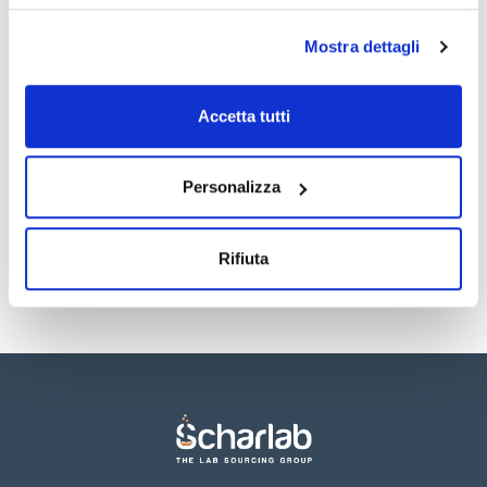
tubi per la massima praticità e facilità d'uso. Il contenuto
della bustina è facilmente versato in un tubo da 50 ml, dopo
aver aggiunto l'acetonitrile al campione. In questo modo si
Mostra dettagli
evita la reazione esotermica ottendo così un migliore
risultato.
Documentazione tecnica
Accetta tutti
TDS / Scheda tecnica
COA
Registrati per i download
Registrati per i download
SDS / Scheda di
Personalizza
Sicurezza
Registrati per i download
Rifiuta