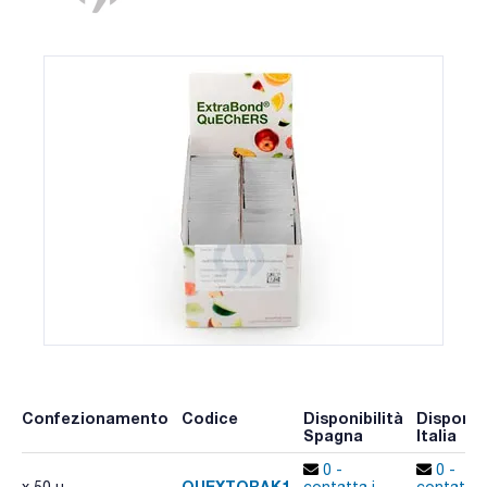
Confezionamento
Codice
Disponibilità
Disponibi
Spagna
Italia
0 -
0 -
QUEXTORAK1